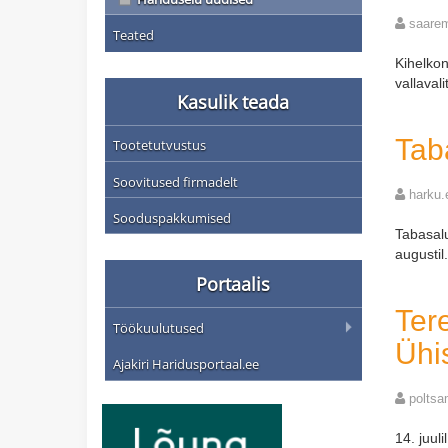
saare
Teated
Kihelkon
vallaval
Kasulik teada
Taba
Tootetutvustus
Soovitused firmadelt
harku.
Sooduspakkumised
Tabasalu
augustil.
Portaalis
Ter
Töökuulutused
Ühi
Ajakiri Haridusportaal.ee
poltsa
14. juu