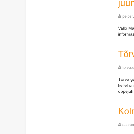
juu
peipsi
Vallo Ma
informaa
Tõrv
torva.
Tõrva gü
kellel o
õppejuh
Kol
saare