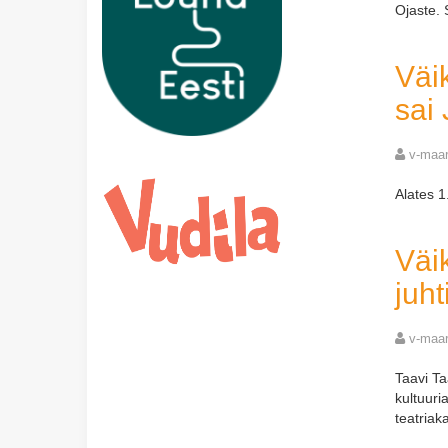
Ojaste.
Väi
sai 
v-maar
Alates 1
Väi
juh
v-maar
Taavi Ta
kultuuri
teatriak