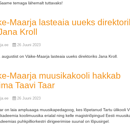
 Saame temaga lähemalt tuttavaks!
ke-Maarja lasteaia uueks direktori
Jana Kroll
ja.ee
26 Juuni 2023
. augustist on Väike-Maarja lasteaia uueks direktoriks Jana Kroll.
ke-Maarja muusikakooli hakkab
tima Taavi Taar
ja.ee
26 Juuni 2023
ar on laia ampluaaga muusikapedagoog, kes lõpetanud Tartu ülikooli Vi
akadeemia koolimuusika erialal ning kelle magistriõpingud Eesti muusika
adeemias puhkpilliorkestri dirigeerimise suunal on lõpusirgel.