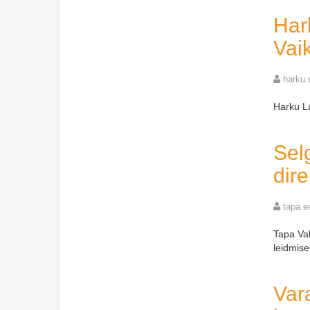
Har
Vai
harku.
Harku La
Sel
dire
tapa.e
Tapa Val
leidmise
Vara