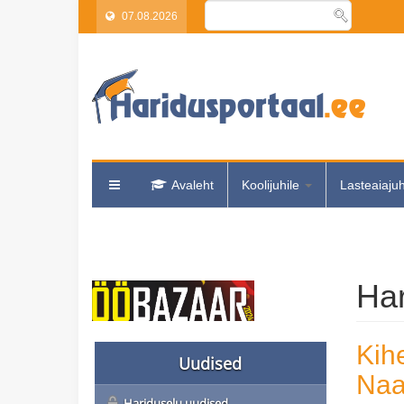
07.08.2026
Avaleht
Koolijuhile
Lasteaiaju
Har
Kih
Uudised
Naa
Hariduselu uudised