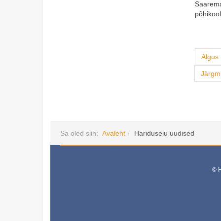
Saaremaa
põhikool
Algus
Järgm
Sa oled siin:
Avaleht
Hariduselu uudised
© H