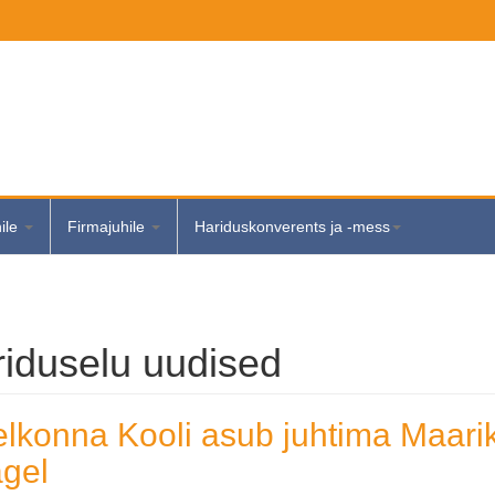
hile
Firmajuhile
Hariduskonverents ja -mess
iduselu uudised
elkonna Kooli asub juhtima Maari
gel