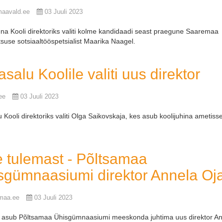
maavald.ee
03 Juuli 2023
na Kooli direktoriks valiti kolme kandidaadi seast praegune Saaremaa
itsuse sotsiaaltööspetsialist Maarika Naagel.
salu Koolile valiti uus direktor
ee
03 Juuli 2023
 Kooli direktoriks valiti Olga Saikovskaja, kes asub koolijuhina ametisse
e tulemast - Põltsamaa
sgümnaasiumi direktor Annela Oja
maa.ee
03 Juuli 2023
lil asub Põltsamaa Ühisgümnaasiumi meeskonda juhtima uus direktor A