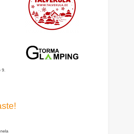
 9.
ste!
nnela