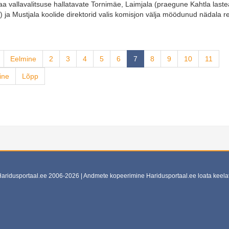
 vallavalitsuse hallatavate Tornimäe, Laimjala (praegune Kahtla last
) ja Mustjala koolide direktorid valis komisjon välja möödunud nädala r
Eelmine
2
3
4
5
6
7
8
9
10
11
ine
Lõpp
aridusportaal.ee 2006-2026 | Andmete kopeerimine Haridusportaal.ee loata keela