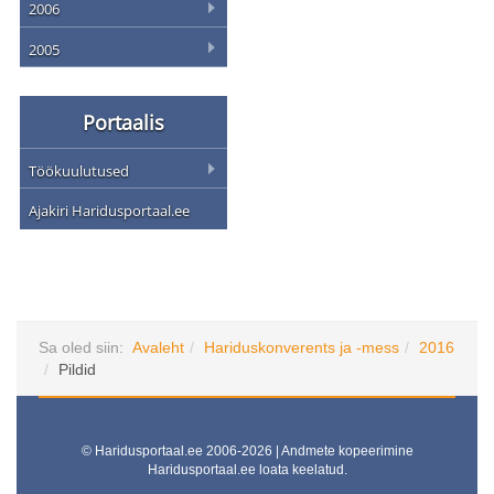
2006
2005
Portaalis
Töökuulutused
Ajakiri Haridusportaal.ee
Sa oled siin:
Avaleht
Hariduskonverents ja -mess
2016
Pildid
© Haridusportaal.ee 2006-2026 | Andmete kopeerimine
Haridusportaal.ee loata keelatud.