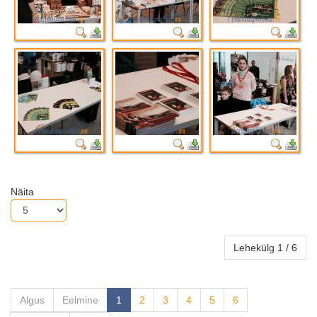
Näita
Lehekülg 1 / 6
Algus
Eelmine
1
2
3
4
5
6