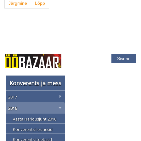
Järgmine
Lõpp
Sisene
Konverents ja mess
2017
2016
Aasta Haridusjuht 2016
Konverentsil esinesid
Konverentsi toetasid