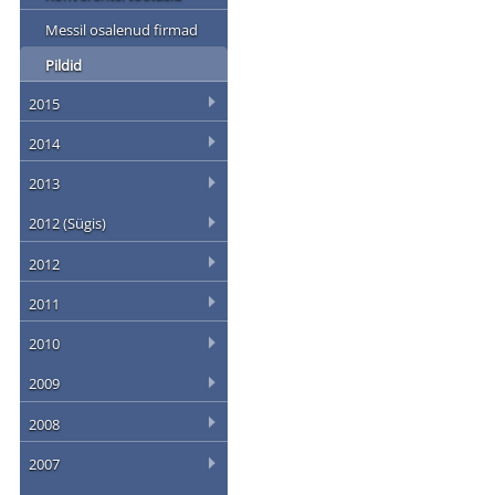
Messil osalenud firmad
Pildid
2015
2014
2013
2012 (Sügis)
2012
2011
2010
2009
2008
2007