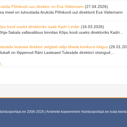
ruküla Põhikooli uus direktor on Eva Viidemann
(27.04.2026)
ea meel on tutvustada Aruküla Põhikooli uut direktorit Eva Viidemann
õpu kooli uueks direktoriks saab Kadri Linder
(16.03.2026)
hja-Sakala vallavalitsus kinnitas Kõpu kooli uueks direktoriks Kadri...
lesäde lasteaia direktor selgitati välja tiheda konkursi käigus
(26.01.20
dukalt on lõppenud Räni Lasteaed Tulesäde direktori otsingud....
...
aridusportaal.ee 2006-2026 | Andmete kopeerimine Haridusportaal.ee loata keela