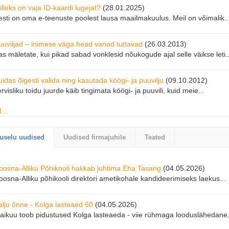
illeks on vaja ID-kaardi lugejat?
otame kooli- ja lasteaiagruppe Vudilasse juba alates 1. juunist!
(28.01.2025)
(06.04.
esti on oma e-teenuste poolest lausa maailmakuulus. Meil on võimalik..
orralda oma lastele meeldejääv kooliaasta lõpusündmus -
nad on
äärt!
uuviljad – inimese väga head vanad tuttavad
(26.03.2013)
s mäletate, kui pikad sabad vonklesid nõukogude ajal selle väikse leti..
etsapiknik Metsamoori ja Metsapäkapikuga!
(06.03.2024)
etsasebuss viib lapsed põnevale rännakule metsa
, kus iga puu, iga
...
idas õigesti valida ning kasutada köögi- ja puuvilju
(09.10.2012)
rvisliku toidu juurde käib tingimata köögi- ja puuvili, kuid meie...
alveküla - Eesti Suurim Jõulumaa, Kus Igaüks On Oodatud!
(22.11.2023
...
ervitage koos oma meeskonnaga jõuluaega Eesti suurimal jõulumaal To
uselu uudised
Uudised firmajuhile
Teated
oosna-Alliku Põhikooli hakkab juhtima Eha Tasang
(04.05.2026)
oosna-Alliku põhikooli direktori ametikohale kandideerimiseks laekus...
alju õnne - Kolga lasteaed 60
(04.05.2026)
aikuu toob pidustused Kolga lasteaeda - viie rühmaga looduslähedane.