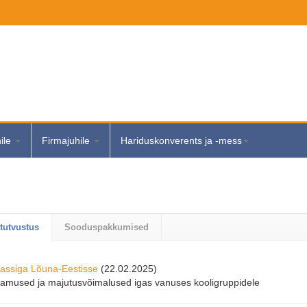
hile
Firmajuhile
Hariduskonverents ja -mess
tutvustus
Sooduspakkumised
lassiga Lõuna-Eestisse
estis avati Baltikumi suurim jõulumaa. Kui palju maksab perepilet?
(22.02.2025)
(05.
lamused ja majutusvõimalused igas vanuses kooligruppidele
altikumi suurim jõuludele pühendatud park „Talveküla Jõulumaa“ avas..