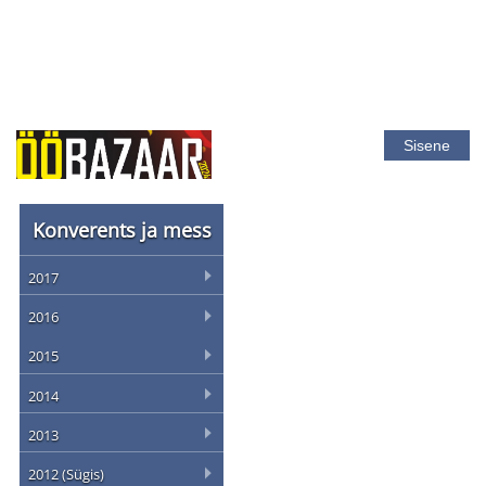
Sisene
Konverents ja mess
2017
2016
2015
2014
2013
2012 (Sügis)