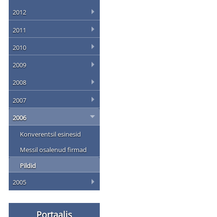
2012
2011
2010
2009
2008
2007
2006
Konverentsil esinesid
Messil osalenud firmad
Pildid
2005
Portaalis