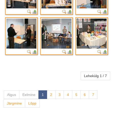
Lehekülg 1 / 7
Algus
Eelmine
1
2
3
4
5
6
7
Järgmine
Lõpp