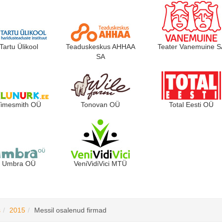
Tartu Ülikool
Teaduskeskus AHHAA
Teater Vanemuine S
SA
Timesmith OÜ
Tonovan OÜ
Total Eesti OÜ
Umbra OÜ
VeniVidiVici MTÜ
s
2015
Messil osalenud firmad