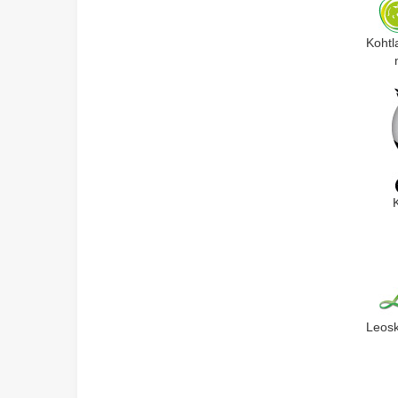
Kohtl
Leosk