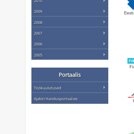
2010
2009
Eest
2008
2007
2006
2005
Fi
Portaalis
Töökuulutused
Ajakiri Haridusportaal.ee