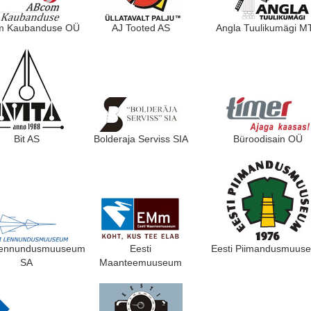
m Kaubanduse OÜ
AJ Tooted AS
Angla Tuulikumägi M
Bit AS
Bolderaja Serviss SIA
Büroodisain OÜ
Lennundusmuuseum
Eesti
Eesti Piimandusmuus
SA
Maanteemuuseum