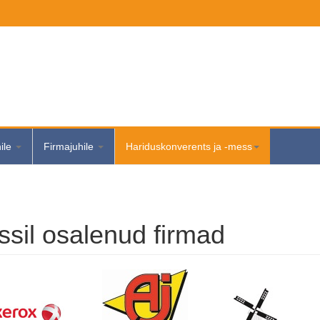
hile
Firmajuhile
Hariduskonverents ja -mess
sil osalenud firmad