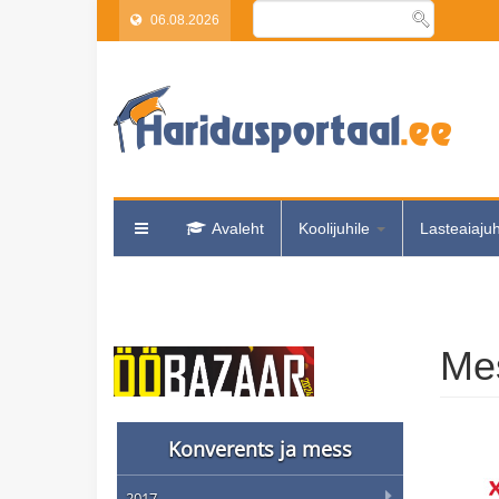
06.08.2026
Avaleht
Koolijuhile
Lasteaiaju
Mes
Konverents ja mess
2017