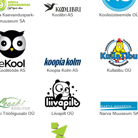
a Kaevanduspark-
Koolibri AS
Koolisüsteemide O
muuseum SA
Koolitööde AS
Koopia Kolm AS
Kullatibu OÜ
i Tööõigusabi OÜ
Liivapilt OÜ
Narva Muuseum S