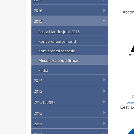
2016
Abco
2015
Aasta Haridusjuht 2015
Konverentsil esinesid
Konverentsi toetasid
Messil osalenud firmad
Pildid
2014
2013
2012 (Sügis)
Eesti 
2012
2011