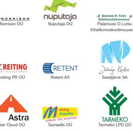
Norrison OÜ
Nuputaja OÜ
Palamuse O.Lutsu
Kihelkonnakoolimuus
eiting PR OÜ
Retent AS
Saadjärve SA
tar Cloud OÜ
Sunwells OÜ
Tarmeko LPD OÜ