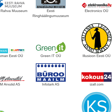
i Rahva Muuseum
Eesti
Electronics OÜ
Ringhäälingumuuseum
xman Eesti OÜ
Green IT OÜ
Illusioon Eesti OÜ
IM Arvutid AS
Infotark AS
izall.com